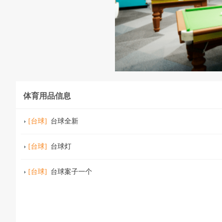
体育用品信息
[
台球
]
台球全新
[
台球
]
台球灯
[
台球
]
台球案子一个