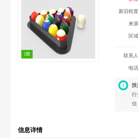
新旧程
来
区
1图
联系
电
技
行
信
信息详情