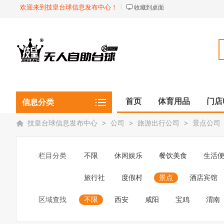
欢迎来到技皇台球信息发布中心！
收藏到桌面
首页
体育用品
门店
信息分类
技皇台球信息发布中心
>
公司
>
旅游出行公司
>
景点公司
栏目分类
不限
休闲娱乐
餐饮美食
生活
旅行社
度假村
景点
酒店宾馆
区域查找
不限
西安
咸阳
宝鸡
渭南