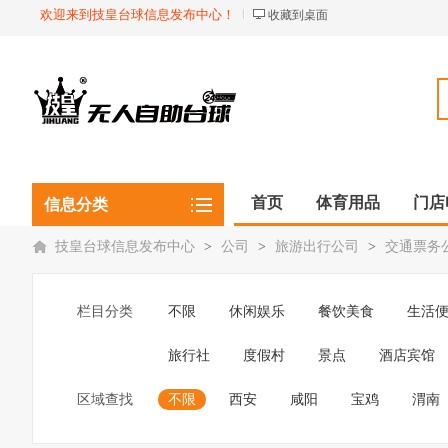
欢迎来到技皇台球信息发布中心！
收藏到桌面
首页
体育用品
门店
信息分类
技皇台球信息发布中心
>
公司
>
旅游出行公司
>
交通票务
栏目分类
不限
休闲娱乐
餐饮美食
生活
旅行社
度假村
景点
酒店宾馆
区域查找
不限
西安
咸阳
宝鸡
渭南