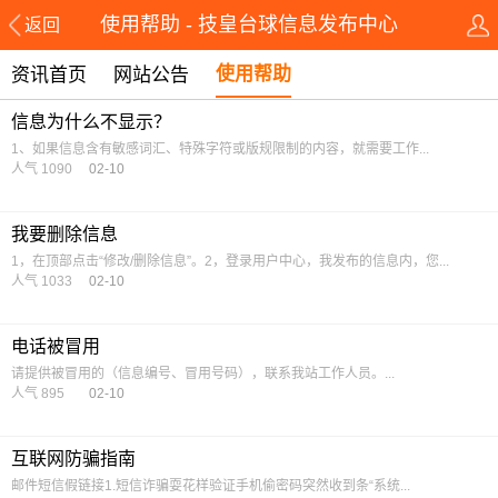
使用帮助 - 技皇台球信息发布中心
返回
使用帮助
资讯首页
网站公告
信息为什么不显示？
1、如果信息含有敏感词汇、特殊字符或版规限制的内容，就需要工作...
人气 1090
02-10
我要删除信息
1，在顶部点击“修改/删除信息”。2，登录用户中心，我发布的信息内，您...
人气 1033
02-10
电话被冒用
请提供被冒用的（信息编号、冒用号码），联系我站工作人员。...
人气 895
02-10
互联网防骗指南
邮件短信假链接1.短信诈骗耍花样验证手机偷密码突然收到条“系统...