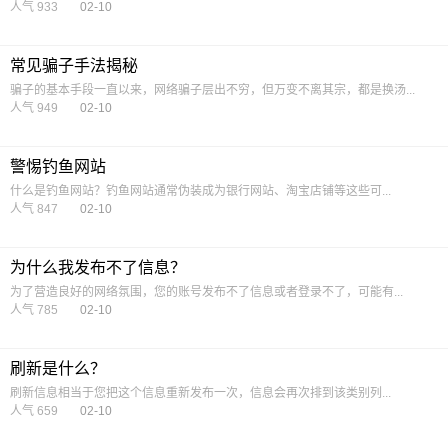
人气 933
02-10
常见骗子手法揭秘
骗子的基本手段一直以来，网络骗子层出不穷，但万变不离其宗，都是换汤...
人气 949
02-10
警惕钓鱼网站
什么是钓鱼网站？钓鱼网站通常伪装成为银行网站、淘宝店铺等这些可...
人气 847
02-10
为什么我发布不了信息？
为了营造良好的网络氛围，您的账号发布不了信息或者登录不了，可能有...
人气 785
02-10
刷新是什么？
刷新信息相当于您把这个信息重新发布一次，信息会再次排到该类别列...
人气 659
02-10